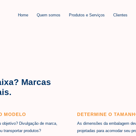
Home
Quem somos
Produtos e Serviços
Clientes
aixa? Marcas
is.
 O MODELO
DETERMINE O TAMAN
u objetivo? Divulgação de marca,
As dimensões da embalagem de
u transportar produtos?
projetadas para acomodar seu pr